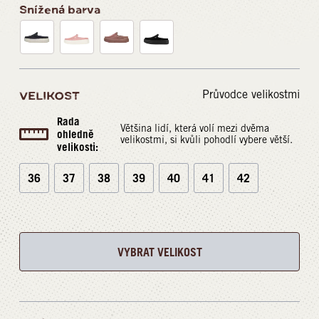
Snížená barva
Průvodce velikostmi
VELIKOST
Rada
Většina lidí, která volí mezi dvěma
ohledně
velikostmi, si kvůli pohodlí vybere větší.
velikosti:
36
37
38
39
40
41
42
VYBRAT VELIKOST