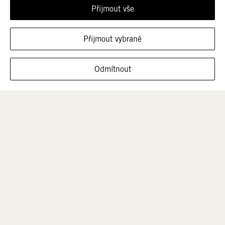
Přijmout vše
Přijmout vybrané
ZOBRAZIT OBUV V TÉTO VELIKOSTI
Odmítnout
Muži
Děti
Výprodej