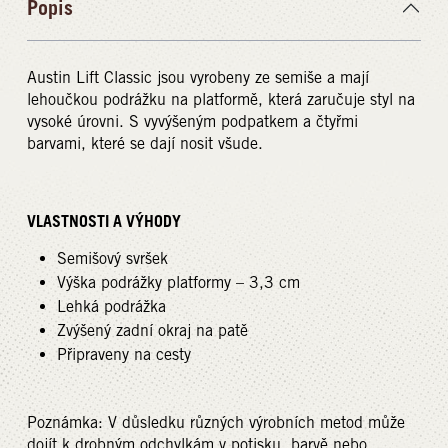
Popis
Austin Lift Classic jsou vyrobeny ze semiše a mají
lehoučkou podrážku na platformě, která zaručuje styl na
vysoké úrovni. S vyvýšeným podpatkem a čtyřmi
barvami, které se dají nosit všude.
VLASTNOSTI A VÝHODY
Semišový svršek
Výška podrážky platformy – 3,3 cm
Lehká podrážka
Zvýšený zadní okraj na patě
Připraveny na cesty
Poznámka: V důsledku různých výrobních metod může
dojít k drobným odchylkám v potisku, barvě nebo