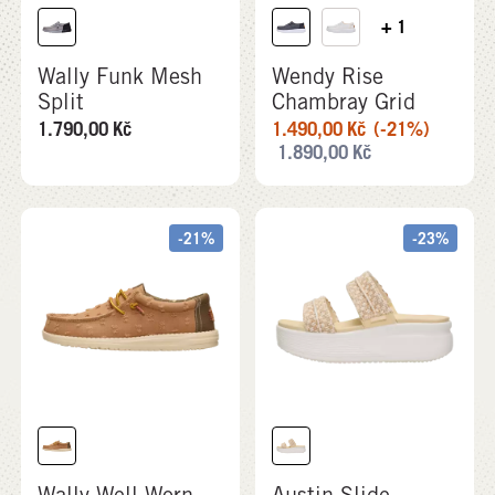
+ 1
Wally Funk Mesh
Wendy Rise
Split
Chambray Grid
1.790,00
Kč
1.490,00
Kč
(-21%)
1.890,00
Kč
-21%
-23%
Wally Well Worn
Austin Slide