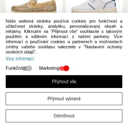
Naše webová stránka používá cookies pro funkčnost a
užitečnost stránky, analytiku, personalizovaný obsah a
reklamy. Kliknutím na "Přijmout vše" souhlasíte s takovým
použitím a sdílením informací s našimi partnery. Více
+ 1
informací o používání cookies a partnerech a možnostech
změny vašeho souhlasu naleznete v "Nastavení ochrany
Harbor LO Realtree
Karina DBL Duo
osobních údajů".
ADV
Suede
Více informací
2.210,00
Kč
(-21%)
1.730,00
Kč
do
Funkční
Marketing
2.790,00
Kč
2.190,00
Kč
Přijmout vše
-21%
Přijmout vybrané
Odmítnout