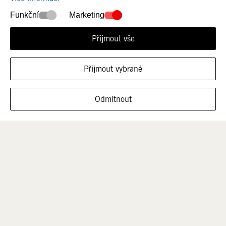
Novinky
Ženy
Funkční
Marketing
Přijmout vše
Přijmout vybrané
ZOBRAZIT OBUV V TÉTO VELIKOSTI
Odmítnout
Muži
Děti