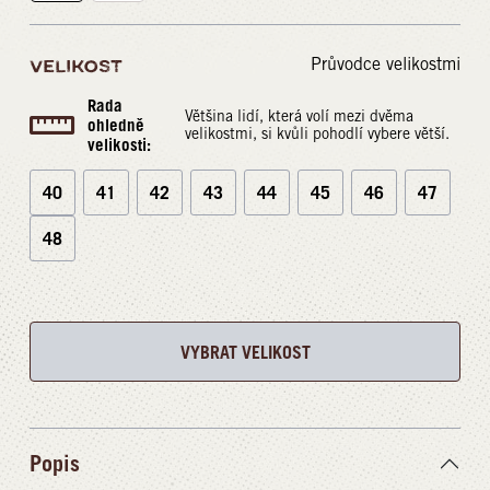
Průvodce velikostmi
VELIKOST
Rada
Většina lidí, která volí mezi dvěma
ohledně
velikostmi, si kvůli pohodlí vybere větší.
velikosti:
40
41
42
43
44
45
46
47
48
VYBRAT VELIKOST
Popis