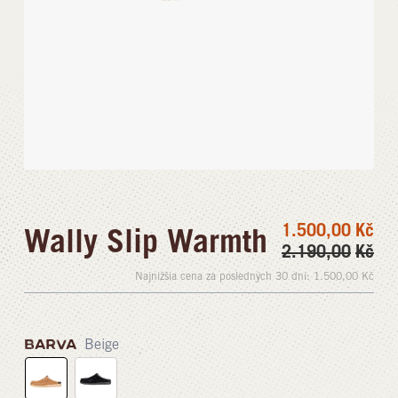
1.500,00
Kč
Wally Slip Warmth
2.190,00
Kč
Najnižšia cena za posledných 30 dní:
1.500,00
Kč
BARVA
Beige