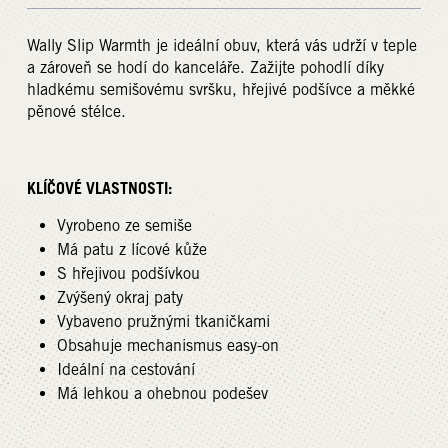
Wally Slip Warmth je ideální obuv, která vás udrží v teple
a zároveň se hodí do kanceláře. Zažijte pohodlí díky
hladkému semišovému svršku, hřejivé podšívce a měkké
pěnové stélce.
KLÍČOVÉ VLASTNOSTI:
Vyrobeno ze semiše
Má patu z lícové kůže
S hřejivou podšívkou
Zvýšený okraj paty
Vybaveno pružnými tkaničkami
Obsahuje mechanismus easy-on
Ideální na cestování
Má lehkou a ohebnou podešev