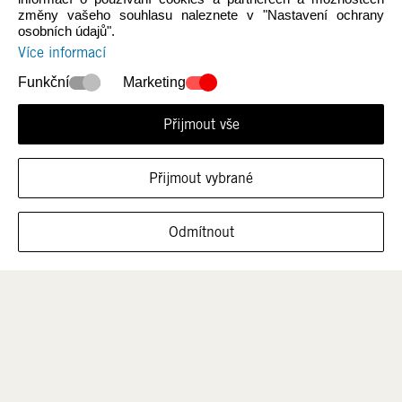
Novinky
Ženy
změny vašeho souhlasu naleznete v "Nastavení ochrany
osobních údajů".
Více informací
Funkční
Marketing
Přijmout vše
Přijmout vybrané
Muži
Děti
Odmítnout