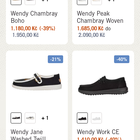
Wendy Chambray
Wendy Peak
Boho
Chambray Woven
1.180,00
Kč
(-39%)
1.685,00
Kč
do
1.950,00
Kč
2.090,00
Kč
-21%
-40%
+ 1
Wendy Jane
Wendy Work CE
Washed Twill
1.410,00
Kč
(-40%)