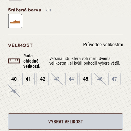
Snížená barva
Tan
Průvodce velikostmi
VELIKOST
Rada
Většina lidí, která volí mezi dvěma
ohledně
velikostmi, si kvůli pohodlí vybere větší.
velikosti:
40
41
42
43
44
45
46
47
48
VYBRAT VELIKOST