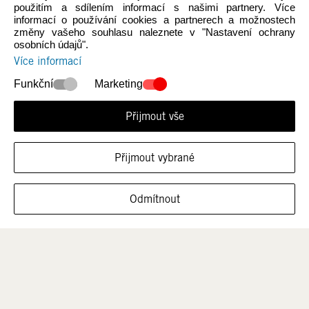
použitím a sdílením informací s našimi partnery. Více
informací o používání cookies a partnerech a možnostech
změny vašeho souhlasu naleznete v "Nastavení ochrany
osobních údajů".
Více informací
Novinky
Ženy
Funkční
Marketing
Přijmout vše
Přijmout vybrané
ZOBRAZIT OBUV V TÉTO VELIKOSTI
Odmítnout
Muži
Děti