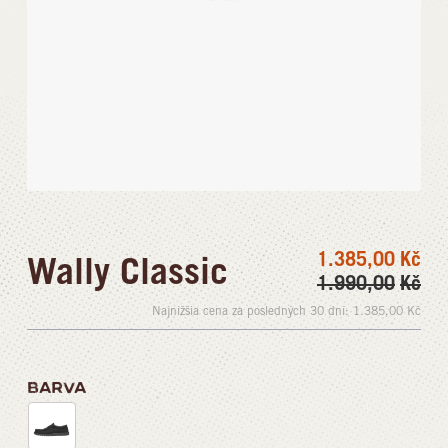
1.385,00
Kč
Wally Classic
1.990,00
Kč
Najnižšia cena za posledných 30 dní:
1.385,00
Kč
BARVA