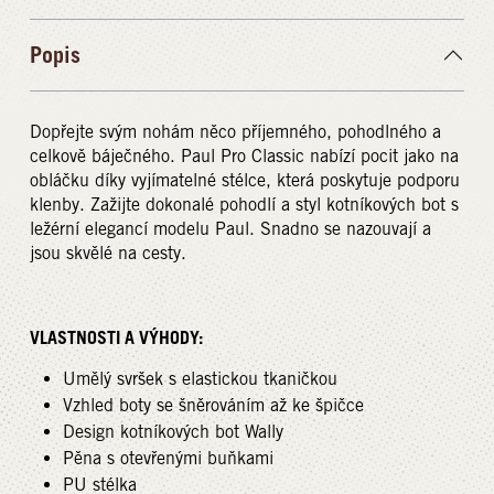
Popis
Dopřejte svým nohám něco příjemného, pohodlného a
celkově báječného. Paul Pro Classic nabízí pocit jako na
obláčku díky vyjímatelné stélce, která poskytuje podporu
klenby. Zažijte dokonalé pohodlí a styl kotníkových bot s
ležérní elegancí modelu Paul. Snadno se nazouvají a
jsou skvělé na cesty.
VLASTNOSTI A VÝHODY:
Umělý svršek s elastickou tkaničkou
Vzhled boty se šněrováním až ke špičce
Design kotníkových bot Wally
Pěna s otevřenými buňkami
PU stélka