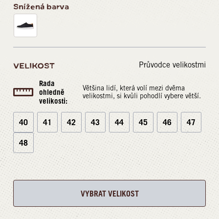
Snížená barva
Průvodce velikostmi
VELIKOST
Rada
Většina lidí, která volí mezi dvěma
ohledně
velikostmi, si kvůli pohodlí vybere větší.
velikosti:
40
41
42
43
44
45
46
47
48
VYBRAT VELIKOST