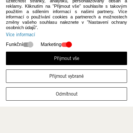
užitečnost stránky, analytiku, personalizovaný obsah a
reklamy. Kliknutím na "Přijmout vše" souhlasíte s takovým
použitím a sdílením informací s našimi partnery. Více
informací o používání cookies a partnerech a možnostech
změny vašeho souhlasu naleznete v "Nastavení ochrany
osobních údajů".
Více informací
Novinky
Ženy
Funkční
Marketing
Přijmout vše
Přijmout vybrané
ZOBRAZIT OBUV V TÉTO VELIKOSTI
Odmítnout
Muži
Děti