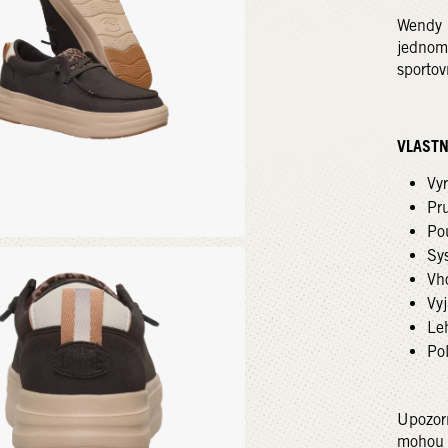
Wendy N
jednom.
sportov
VLASTN
Vy
Pr
Po
Sy
Vh
Vyj
Le
Po
Upozorn
mohou m