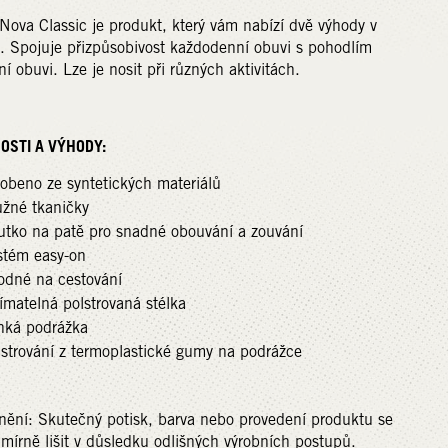
ova Classic je produkt, který vám nabízí dvě výhody v
 Spojuje přizpůsobivost každodenní obuvi s pohodlím
ní obuvi. Lze je nosit při různých aktivitách.
OSTI A VÝHODY:
robeno ze syntetických materiálů
užné tkaničky
utko na patě pro snadné obouvání a zouvání
stém easy-on
odné na cestování
ímatelná polstrovaná stélka
hká podrážka
lstrování z termoplastické gumy na podrážce
ění: Skutečný potisk, barva nebo provedení produktu se
írně lišit v důsledku odlišných výrobních postupů.