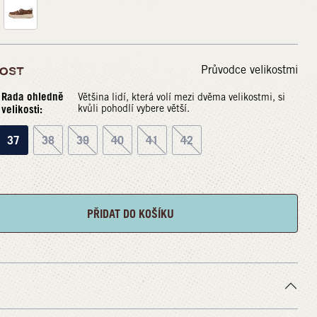
Průvodce velikostmi
KOST
Rada ohledně
Většina lidí, která volí mezi dvěma velikostmi, si
velikosti:
kvůli pohodlí vybere větší.
37
38
39
40
41
42
PŘIDAT DO KOŠÍKU