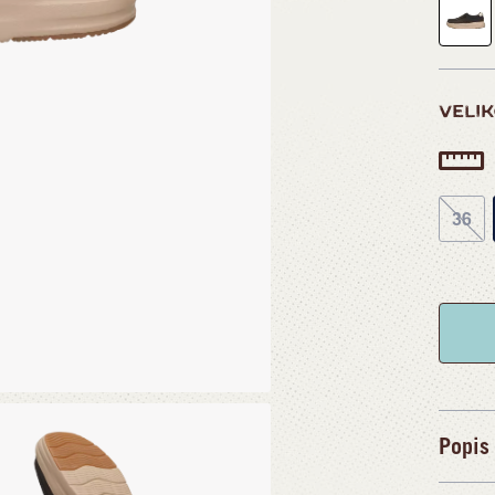
VELI
36
Popis