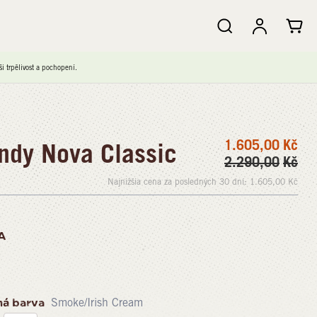
 trpělivost a pochopení.
1.605,00
Kč
dy Nova Classic
2.290,00
Kč
Najnižšia cena za posledných 30 dní:
1.605,00
Kč
A
ná barva
Smoke/Irish Cream