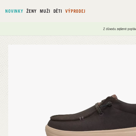
NOVINKY
ŽENY
MUŽI
DĚTI
VÝPRODEJ
Z důvodu zvýšené poptáv
Domů
/
Wendy Nova Classic