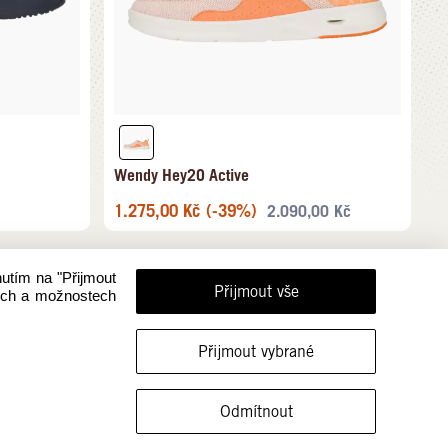
Wendy Hey2O Active
1.275,00
Kč
(-39%)
2.090,00
Kč
nutím na "Přijmout
Přijmout vše
rech a možnostech
Přijmout vybrané
ZOBRAZIT OBUV V TÉTO VELIKOSTI
Odmítnout