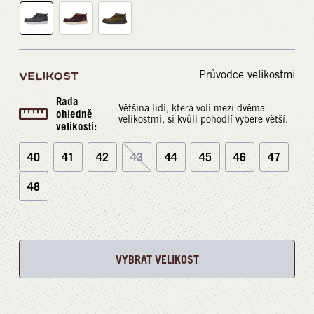
Průvodce velikostmi
VELIKOST
Rada
Většina lidí, která volí mezi dvěma
ohledně
velikostmi, si kvůli pohodlí vybere větší.
velikosti:
40
41
42
43
44
45
46
47
48
VYBRAT VELIKOST