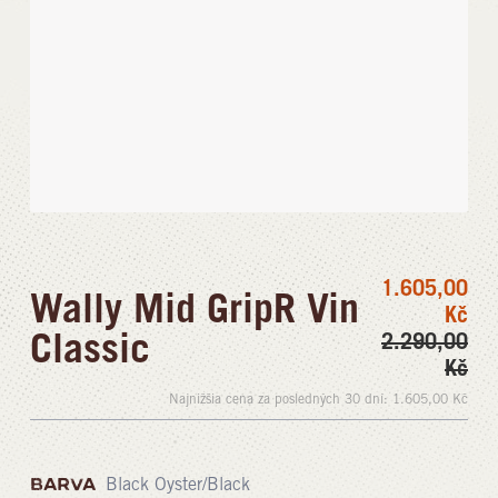
1.605,00
Wally Mid GripR Vin
Kč
Classic
2.290,00
Kč
Najnižšia cena za posledných 30 dní:
1.605,00
Kč
BARVA
Black Oyster/Black