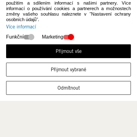
použitím a sdílením informací s našimi partnery. Více
informací o používání cookies a partnerech a možnostech
změny vašeho souhlasu naleznete v "Nastavení ochrany
osobních údajů".
Více informací
Novinky
Ženy
Funkční
Marketing
Přijmout vše
Přijmout vybrané
ZOBRAZIT OBUV V TÉTO VELIKOSTI
Odmítnout
Muži
Děti