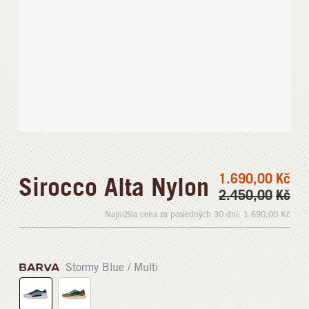
1.690,00
Kč
Sirocco Alta Nylon
2.450,00
Kč
Najnižšia cena za posledných 30 dní:
1.690,00
Kč
BARVA
Stormy Blue / Multi