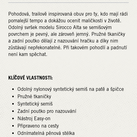
Pohodová, trailově inspirovaná obuv pro ty, kdo mají rádi
pomalejší tempo a dokážou ocenit maličkosti v životě.
Odolný svršek modelu Sirocco Alta se semišovým
povrchem je pevný, ale zároveň jemný. Pružné tkaničky
a zadní poutko dělají z nazouvání hračku a díky nim
zůstávají nepřekonatelné. Při takovém pohodlí a padnutí
není kam spěchat.
KLÍČOVÉ VLASTNOSTI:
Odolný nylonový syntetický semiš na patě a špičce
Pružné tkaničky
Syntetický semiš
Zadní poutko pro nazouvání
Nástroj Easy-on
Připraveno na cesty
Odnímatelná pěnová stélka