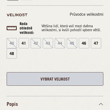
Průvodce velikostmi
VELIKOST
Rada
Většina lidí, která volí mezi dvěma
ohledně
velikostmi, si kvůli pohodlí vybere větší.
velikosti:
40
41
42
43
44
45
46
47
48
VYBRAT VELIKOST
Popis