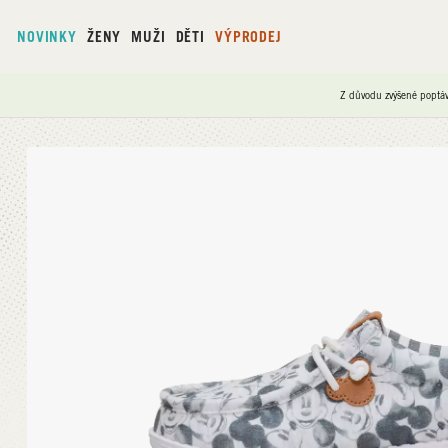
NOVINKY
ŽENY
MUŽI
DĚTI
VÝPRODEJ
Z důvodu zvýšené poptáv
Domů
/
Wally Y Mickey Mouse Print