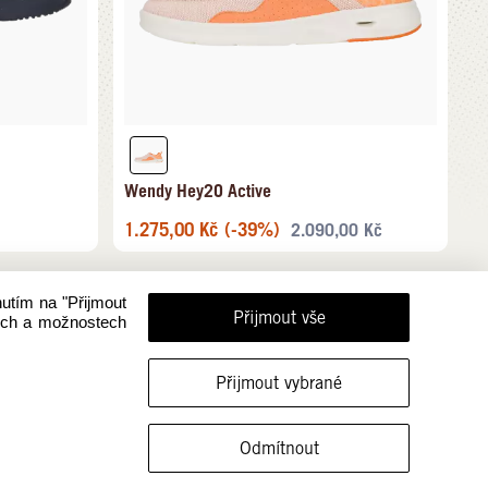
Wendy Hey2O Active
1.275,00
Kč
(-39%)
2.090,00
Kč
nutím na "Přijmout
Přijmout vše
rech a možnostech
Přijmout vybrané
ZOBRAZIT OBUV V TÉTO VELIKOSTI
Odmítnout