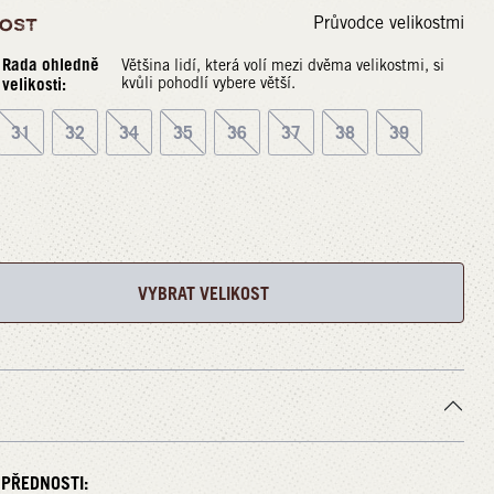
Průvodce velikostmi
KOST
Rada ohledně
Většina lidí, která volí mezi dvěma velikostmi, si
velikosti:
kvůli pohodlí vybere větší.
31
32
34
35
36
37
38
39
VYBRAT VELIKOST
 PŘEDNOSTI: