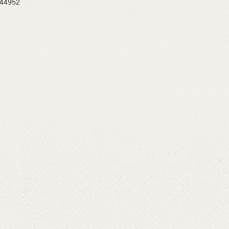
 #44952