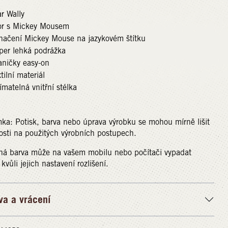
r Wally
or s Mickey Mousem
načení Mickey Mouse na jazykovém štítku
per lehká podrážka
aničky easy-on
tilní materiál
ímatelná vnitřní stélka
a: Potisk, barva nebo úprava výrobku se mohou mírně lišit
losti na použitých výrobních postupech.
ná barva může na vašem mobilu nebo počítači vypadat
 kvůli jejich nastavení rozlišení.
va a vrácení