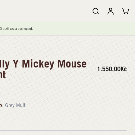
 trpělivost a pochopení.
ly Y Mickey Mouse
1.550,00
Kč
nt
A
Grey Multi