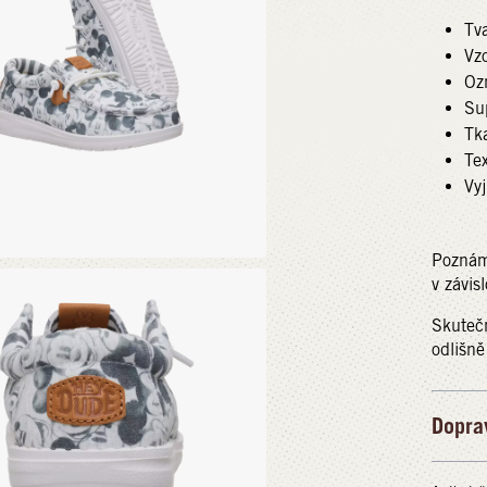
Tva
Vz
Oz
Su
Tk
Tex
Vyj
Poznámk
v závis
Skuteč
odlišně
Dopra