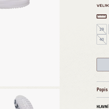
VELI
29
40
Popis
HLAVNÍ