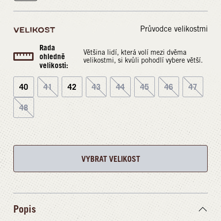
Průvodce velikostmi
VELIKOST
Rada
Většina lidí, která volí mezi dvěma
ohledně
velikostmi, si kvůli pohodlí vybere větší.
velikosti:
40
41
42
43
44
45
46
47
48
VYBRAT VELIKOST
Popis