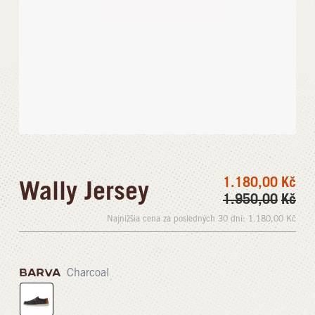
1.180,00
Kč
Wally Jersey
1.950,00
Kč
Najnižšia cena za posledných 30 dní:
1.180,00
Kč
BARVA
Charcoal