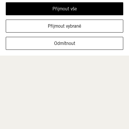
Přijmout vše
Přijmout vybrané
ZOBRAZIT OBUV V TÉTO VELIKOSTI
Odmítnout
Muži
Děti
Výprodej