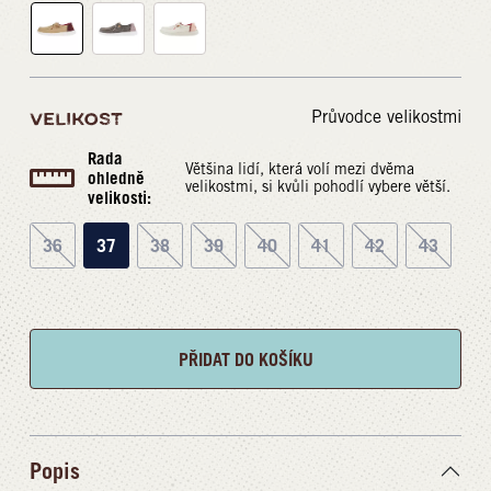
Průvodce velikostmi
VELIKOST
Rada
Většina lidí, která volí mezi dvěma
ohledně
velikostmi, si kvůli pohodlí vybere větší.
velikosti:
36
37
38
39
40
41
42
43
PŘIDAT DO KOŠÍKU
Popis