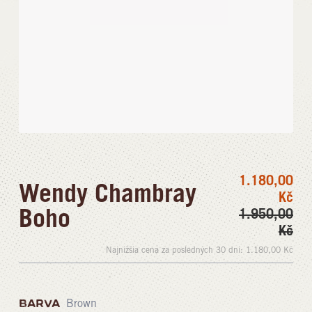
1.180,00
Wendy Chambray
Kč
Boho
1.950,00
Kč
Najnižšia cena za posledných 30 dní:
1.180,00
Kč
BARVA
Brown