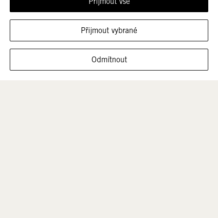
Přijmout vše
Přijmout vybrané
ZOBRAZIT OBUV V TÉTO VELIKOSTI
Odmítnout
Muži
Děti
Výprodej