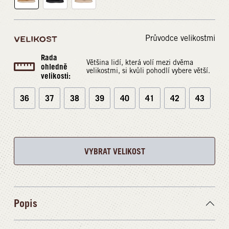
Průvodce velikostmi
VELIKOST
Rada
Většina lidí, která volí mezi dvěma
ohledně
velikostmi, si kvůli pohodlí vybere větší.
velikosti:
36
37
38
39
40
41
42
43
VYBRAT VELIKOST
Popis