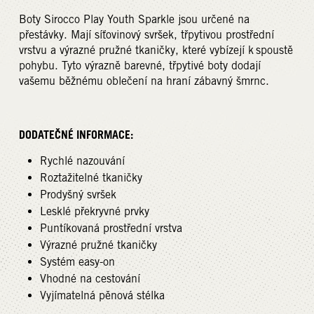
Boty Sirocco Play Youth Sparkle jsou určené na
přestávky. Mají síťovinový svršek, třpytivou prostřední
vrstvu a výrazné pružné tkaničky, které vybízejí k spoustě
pohybu. Tyto výrazně barevné, třpytivé boty dodají
vašemu běžnému oblečení na hraní zábavný šmrnc.
DODATEČNÉ INFORMACE:
Rychlé nazouvání
Roztažitelné tkaničky
Prodyšný svršek
Lesklé překryvné prvky
Puntíkovaná prostřední vrstva
Výrazné pružné tkaničky
Systém easy-on
Vhodné na cestování
Vyjímatelná pěnová stélka