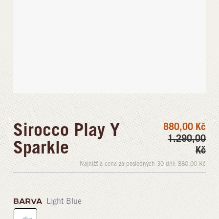
Sirocco Play Y
880,00
Kč
1.290,00
Sparkle
Kč
Najnižšia cena za posledných 30 dní:
880,00
Kč
BARVA
Light Blue