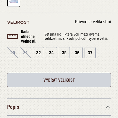
Průvodce velikostmi
VELIKOST
Rada
Většina lidí, která volí mezi dvěma
ohledně
velikostmi, si kvůli pohodlí vybere větší.
velikosti:
29
31
32
34
35
36
37
VYBRAT VELIKOST
Popis